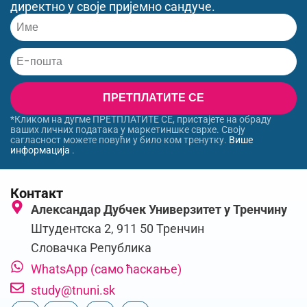
директно у своје пријемно сандуче.
ПРЕТПЛАТИТЕ СЕ
*Кликом на дугме ПРЕТПЛАТИТЕ СЕ, пристајете на обраду
ваших личних података у маркетиншке сврхе. Своју
сагласност можете повући у било ком тренутку.
Више
информација
.
Контакт
Александар Дубчек Универзитет у Тренчину
Штудентска 2, 911 50 Тренчин
Словачка Република
WhatsApp (само ћаскање)
study@tnuni.sk