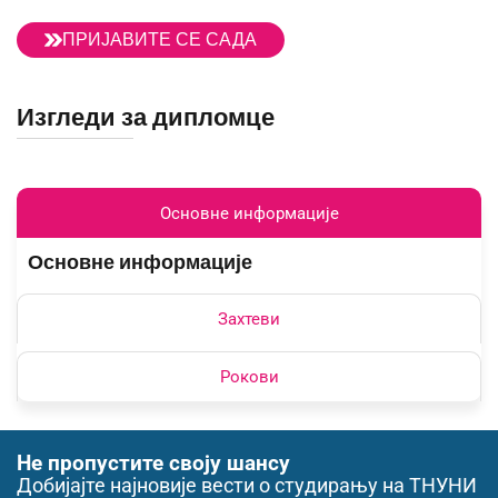
ПРИЈАВИТЕ СЕ САДА
Изгледи за дипломце
Основне информације
Основне информације
Захтеви
Рокови
Не пропустите своју шансу
Добијајте најновије вести о студирању на ТНУНИ