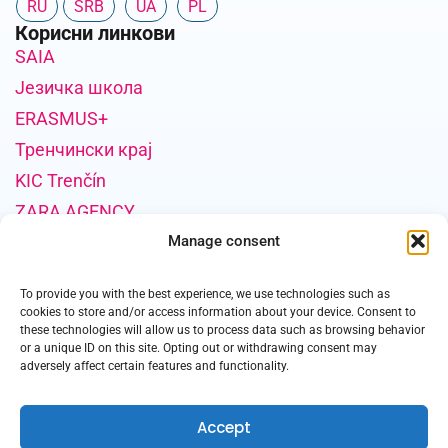
RU
SRB
UA
PL
Корисни линкови
SAIA
Језичка школа
ERASMUS+
Тренчински крај
KIC Trenčín
ZARA AGENCY
Информације о финансирању пројекта
Manage consent
Ову публикацију је финансирала Европска унија из
To provide you with the best experience, we use technologies such as
финансијских средстава Плана опоравка и отпорности у
cookies to store and/or access information about your device. Consent to
оквиру Пројекта: Позив за подршку пројектима који
these technologies will allow us to process data such as browsing behavior
промовишу универзитете у иностранству, Шифра
or a unique ID on this site. Opting out or withdrawing consent may
adversely affect certain features and functionality.
пројекта: 10I04-20-V03-00013.
Accept