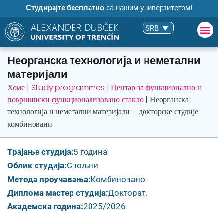
Студирајте бесплатно
са нашим универзитетом!
SRB
Неорганска технологија и неметални
материјали
Хоме
|
Study programmes
|
Центар за функционално и
површински функционализовано стакло
|
Неорганска
технологија и неметални материјали – докторске студије –
комбиновани
Трајање студија:
5 година
Облик студија:
Спољни
Метода проучавања:
Комбиновано
Диплома мастер студија:
Докторат.
Академска година:
2025/2026