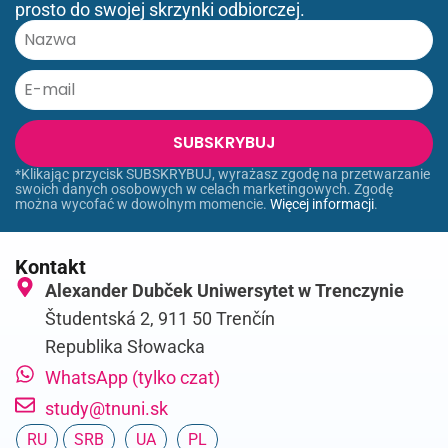
prosto do swojej skrzynki odbiorczej.
SUBSKRYBUJ
*Klikając przycisk SUBSKRYBUJ, wyrażasz zgodę na przetwarzanie
swoich danych osobowych w celach marketingowych. Zgodę
można wycofać w dowolnym momencie.
Więcej informacji
.
Kontakt
Alexander Dubček Uniwersytet w Trenczynie
Študentská 2, 911 50 Trenčín
Republika Słowacka
WhatsApp (tylko czat)
study@tnuni.sk
RU
SRB
UA
PL