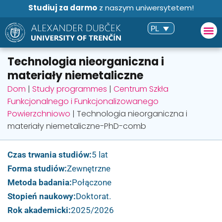
Studiuj za darmo
z naszym uniwersytetem!
PL
Technologia nieorganiczna i
materiały niemetaliczne
Dom
|
Study programmes
|
Centrum Szkła
Funkcjonalnego i Funkcjonalizowanego
Powierzchniowo
|
Technologia nieorganiczna i
materiały niemetaliczne-PhD-comb
Czas trwania studiów:
5 lat
Forma studiów:
Zewnętrzne
Metoda badania:
Połączone
Stopień naukowy:
Doktorat.
Rok akademicki:
2025/2026