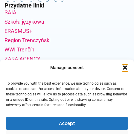
Przydatne linki
SAIA
Szkoła językowa
ERASMUS+
Region Trenczyński
WWI Trenčín
ZARA AGENCY
Informacje o finansowaniu projektu
Manage consent
Publikacja została sfinansowana przez Unię Europejską ze
To provide you with the best experience, we use technologies such as
środków finansowych Recovery and Resilience Plan w
cookies to store and/or access information about your device. Consent to
ramach Projektu: Nabór wniosków o wsparcie projektów
these technologies will allow us to process data such as browsing behavior
promujących uczelnie za granicą, Kod Projektu: 10I04-20-
or a unique ID on this site. Opting out or withdrawing consent may
adversely affect certain features and functionality.
V03-00013.
Accept