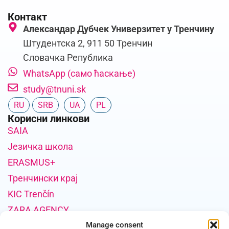
Контакт
Александар Дубчек Универзитет у Тренчину
Штудентска 2, 911 50 Тренчин
Словачка Република
WhatsApp (само ћаскање)
study@tnuni.sk
RU
SRB
UA
PL
Корисни линкови
SAIA
Језичка школа
ERASMUS+
Тренчински крај
KIC Trenčín
ZARA AGENCY
Информације о финансирању пројекта
Manage consent