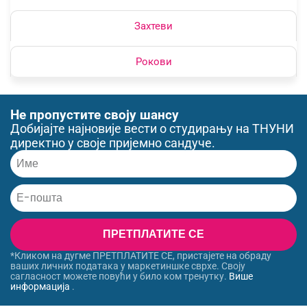
Захтеви
Рокови
Не пропустите своју шансу
Добијајте најновије вести о студирању на ТНУНИ
директно у своје пријемно сандуче.
ПРЕТПЛАТИТЕ СЕ
*Кликом на дугме ПРЕТПЛАТИТЕ СЕ, пристајете на обраду
ваших личних података у маркетиншке сврхе. Своју
сагласност можете повући у било ком тренутку.
Више
информација
.