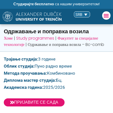
Студирајте бесплатно
са нашим универзитетом!
SRB
Одржавање и поправка возила
Хоме
|
Study programmes
|
Факултет за специјалне
технологије
|
Одржавање и поправка возила – Bc-comb
Трајање студија:
3 године
Облик студија:
Пуно радно време
Метода проучавања:
Комбиновано
Диплома мастер студија:
Бц.
Академска година:
2025/2026
ПРИЈАВИТЕ СЕ САДА