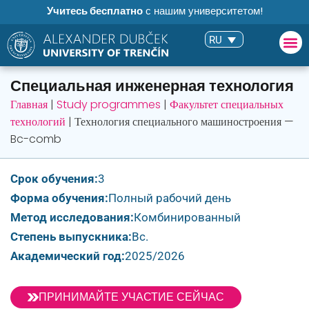
Учитесь бесплатно
с нашим университетом!
RU
Специальная инженерная технология
Главная
|
Study programmes
|
Факультет специальных
технологий
|
Технология специального машиностроения —
Bc-comb
Срок обучения:
3
Форма обучения:
Полный рабочий день
Метод исследования:
Комбинированный
Степень выпускника:
Bc.
Академический год:
2025/2026
ПРИНИМАЙТЕ УЧАСТИЕ СЕЙЧАС